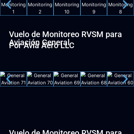
Vuelo de Monitoreo RVSM para
Aviación General
Por Avia Aero LLC
Vuelo de Monitoreo RVSM para