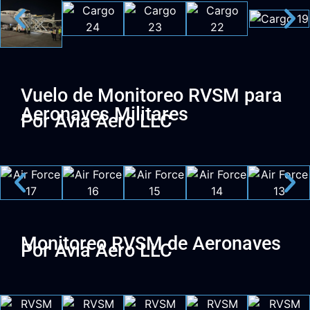
Vuelo de Monitoreo RVSM para
Aeronaves Militares
Por Avia Aero LLC
Monitoreo RVSM de Aeronaves
Por Avia Aero LLC