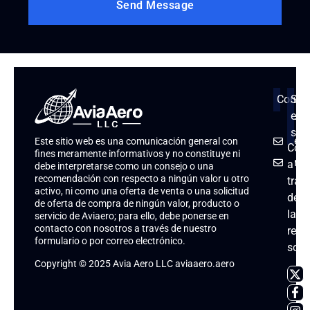
Contá
Síg
en 
+1
soc
ea
Este sitio web es una comunicación general con
Cont
fines meramente informativos y no constituye ni
rv
a
debe interpretarse como un consejo o una
recomendación con respecto a ningún valor u otro
trav
activo, ni como una oferta de venta o una solicitud
de
de oferta de compra de ningún valor, producto o
las
servicio de Aviaero; para ello, debe ponerse en
contacto con nosotros a través de nuestro
rede
formulario o por correo electrónico.
soci
Copyright © 2025 Avia Aero LLC aviaaero.aero